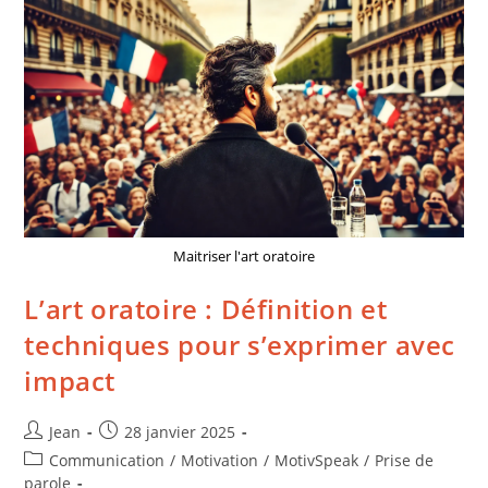
Maitriser l'art oratoire
L’art oratoire : Définition et
techniques pour s’exprimer avec
impact
Jean
28 janvier 2025
Communication
/
Motivation
/
MotivSpeak
/
Prise de
parole